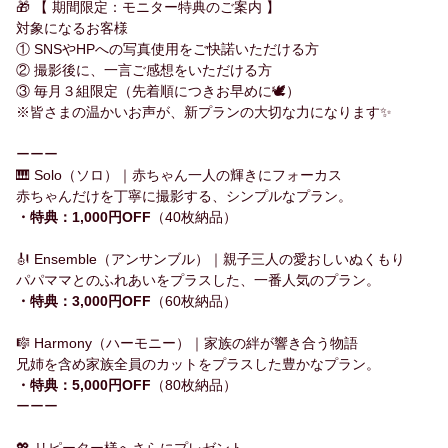
🎁 【 期間限定：モニター特典のご案内 】
対象になるお客様
① SNSやHPへの写真使用をご快諾いただける方
② 撮影後に、一言ご感想をいただける方
③ 毎月３組限定（先着順につきお早めに🕊️）
※皆さまの温かいお声が、新プランの大切な力になります✨
ーーー
🎹 Solo（ソロ）｜赤ちゃん一人の輝きにフォーカス
赤ちゃんだけを丁寧に撮影する、シンプルなプラン。
・特典：1,000円OFF
（40枚納品）
🎻 Ensemble（アンサンブル）｜親子三人の愛おしいぬくもり
パパママとのふれあいをプラスした、一番人気のプラン。
・特典：3,000円OFF
（60枚納品）
🎼 Harmony（ハーモニー）｜家族の絆が響き合う物語
兄姉を含め家族全員のカットをプラスした豊かなプラン。
・特典：5,000円OFF
（80枚納品）
ーーー